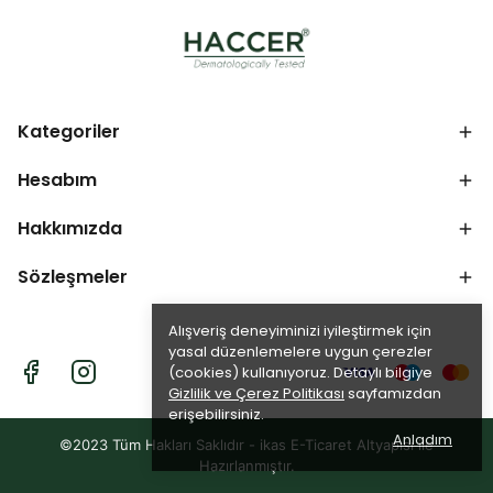
Kategoriler
Hesabım
Hakkımızda
Sözleşmeler
Alışveriş deneyiminizi iyileştirmek için
yasal düzenlemelere uygun çerezler
(cookies) kullanıyoruz. Detaylı bilgiye
Gizlilik ve Çerez Politikası
sayfamızdan
erişebilirsiniz.
Anladım
©2023 Tüm Hakları Saklıdır - ikas E-Ticaret
Altyapısı ile
Hazırlanmıştır.