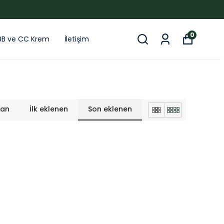
0
BB ve CC Krem
İletişim
lan
İlk eklenen
Son eklenen