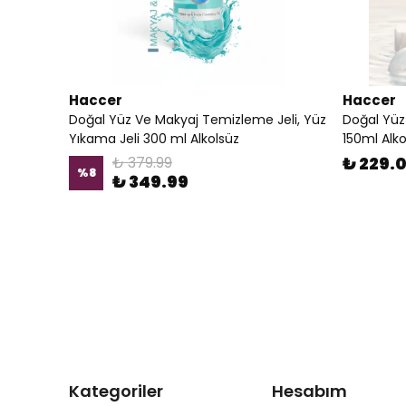
Haccer
Haccer
Doğal Yüz Ve Makyaj Temizleme Jeli, Yüz
Doğal Yüz
Yıkama Jeli 300 ml Alkolsüz
150ml Alko
₺ 379.99
₺ 229.
%
8
₺ 349.99
Kategoriler
Hesabım