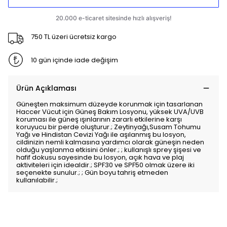
750 TL üzeri ücretsiz kargo
10 gün içinde iade değişim
Ürün Açıklaması
Güneşten maksimum düzeyde korunmak için tasarlanan
Haccer Vücut için Güneş Bakım Losyonu, yüksek UVA/UVB
koruması ile güneş ışınlarının zararlı etkilerine karşı
koruyucu bir perde oluşturur.; Zeytinyağı,Susam Tohumu
Yağı ve Hindistan Cevizi Yağı ile aşılanmış bu losyon,
cildinizin nemli kalmasına yardımcı olarak güneşin neden
olduğu yaşlanma etkisini önler.; ; kullanışlı sprey şişesi ve
hafif dokusu sayesinde bu losyon, açık hava ve plaj
aktiviteleri için idealdir.; SPF30 ve SPF50 olmak üzere iki
seçenekte sunulur.; ; Gün boyu tahriş etmeden
kullanılabilir.;