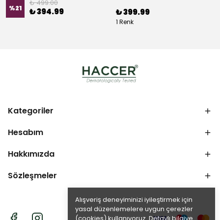
₺ 499.00
%
21
₺ 394.99
₺ 399.99
1 Renk
Kategoriler
Hesabım
Hakkımızda
Sözleşmeler
Alışveriş deneyiminizi iyileştirmek için
yasal düzenlemelere uygun çerezler
(cookies) kullanıyoruz. Detaylı bilgiye