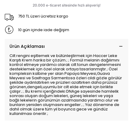
750 TL üzeri ücretsiz kargo
10 gün içinde iade değişim
Ürün Açıklaması
Cilt rengini eşitlemek ve bütünleştirmek için Haccer Leke
Karşıtı Krem harika bir çözüm.; ; Formül melanin dağılımını
kontrol etmeye yardımcı olarak cilt tonun dengelenmesini
desteklemek için özel olarak ortaya tasarlanmıştır.; Özel
kompleksin kalbine yer alan Papaya Meyvesi,Guava
Meyvesi ve Saxifraga Sarmentosa özleri cildi gözle görülür
şekilde aydınlatırken ve prüzleri azaltırken daha prüzsüz
görünen,dengeli,uyumlu bir cilt elde etmek için birlikte
çalışır.; ; Bu kremi içeriğindeki DNAge sayesinde hamilelik
sonrası oluşan doğum lekeleri, güneş lekeleri ve yaşa
bağlı lekelerin görünümün azalmasında yardımcı olur ve
bunların yeniden oluşmasını engeller.; ; Yaz dönemine de
dahil olmak üzere tüm yıl boyunca gece ve gündüz
kullanılması önerilir.;