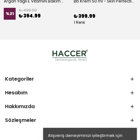
Argan Yağlı E Vitamini Bakım Kremi 50 ml
Bb Krem 50 ml - Skin Perfection
₺ 499.00
%
21
₺ 394.99
₺ 399.99
1 Renk
Kategoriler
Hesabım
Hakkımızda
Sözleşmeler
Alışveriş deneyiminizi iyileştirmek için