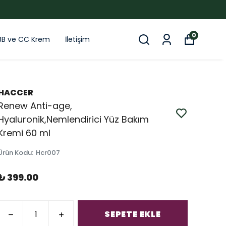
0
BB ve CC Krem
İletişim
HACCER
Renew Anti-age,
Hyaluronik,Nemlendirici Yüz Bakım
Kremi 60 ml
Ürün Kodu
:
Hcr007
₺ 399.00
SEPETE EKLE