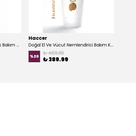
Haccer
Hacc
Doğal Ayak Nemlendirici Çatlak Bakım Kremi 60 ml
Doğal El Ve Vücut Nemlendirici Bakım Kremi 150 ml
₺ 489.99
%
20
%
16
₺ 389.99