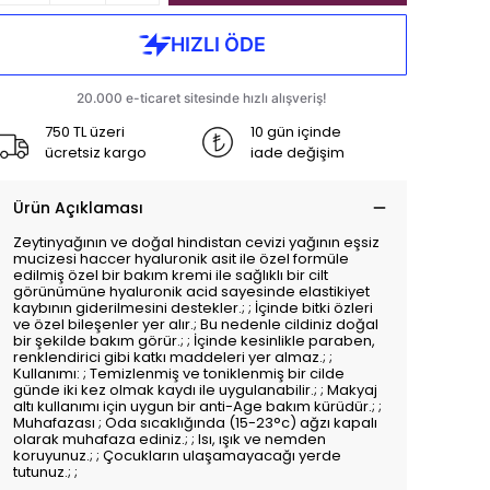
750 TL üzeri
10 gün içinde
ücretsiz kargo
iade değişim
Ürün Açıklaması
Zeytinyağının ve doğal hindistan cevizi yağının eşsiz
mucizesi haccer hyaluronik asit ile özel formüle
edilmiş özel bir bakım kremi ile sağlıklı bir cilt
görünümüne hyaluronik acid sayesinde elastikiyet
kaybının giderilmesini destekler.; ; İçinde bitki özleri
ve özel bileşenler yer alır.; Bu nedenle cildiniz doğal
bir şekilde bakım görür.; ; İçinde kesinlikle paraben,
renklendirici gibi katkı maddeleri yer almaz.; ;
Kullanımı: ; Temizlenmiş ve toniklenmiş bir cilde
günde iki kez olmak kaydı ile uygulanabilir.; ; Makyaj
altı kullanımı için uygun bir anti-Age bakım kürüdür.; ;
Muhafazası ; Oda sıcaklığında (15-23°c) ağzı kapalı
olarak muhafaza ediniz.; ; Isı, ışık ve nemden
koruyunuz.; ; Çocukların ulaşamayacağı yerde
tutunuz.; ;