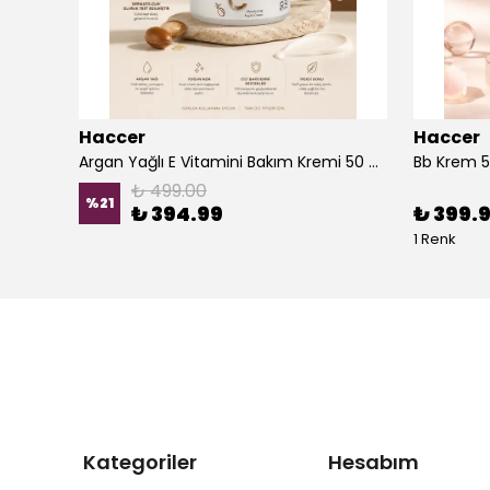
Haccer
Haccer
Leke Açıcı, Cilt Tonu Eşitleyici, Lekelenme Karşıtı, Niacinamide Brightening Serum
Argan Yağlı E Vitamini Bakım Kremi 50 ml
Bb Krem 5
₺ 499.00
%
21
₺ 394.99
₺ 399.
1 Renk
Kategoriler
Hesabım