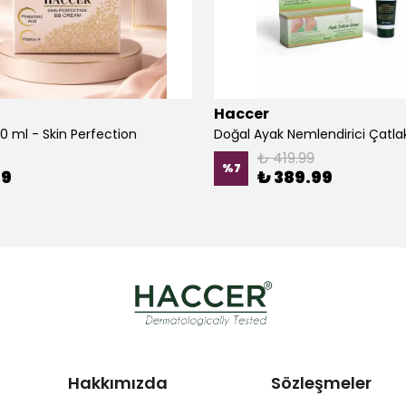
Haccer
0 ml - Skin Perfection
₺ 419.99
%
7
99
₺ 389.99
Hakkımızda
Sözleşmeler